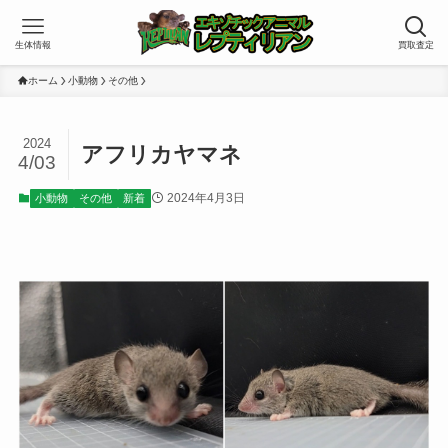
生体情報
買取査定
ホーム
小動物
その他
2024
アフリカヤマネ
4/03
2024年4月3日
小動物
その他
新着