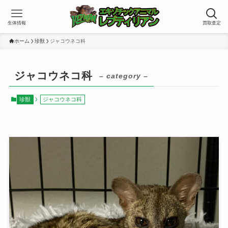
生体情報
買取査定
ホーム
珍獣
ジャコウネコ科
ジャコウネコ科
– category –
珍獣
ジャコウネコ科