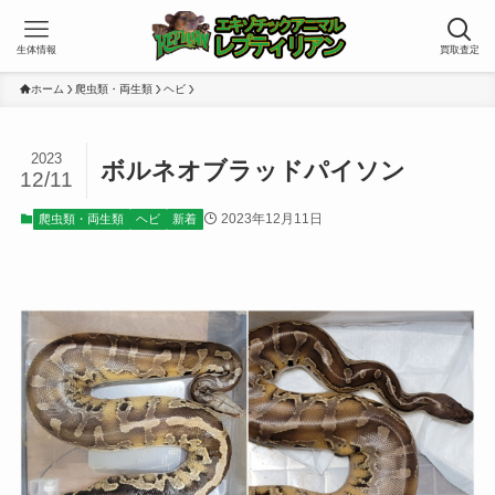
生体情報
買取査定
ホーム
爬虫類・両生類
ヘビ
2023
ボルネオブラッドパイソン
12/11
2023年12月11日
爬虫類・両生類
ヘビ
新着